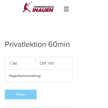
Privatlektion 60min
100
Schweizer
1 Std.
1
CHF 100
Franken
S
t
Hegenheimermattweg
d
Weiter